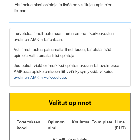
Etsi haluamiasi opintoja ja lisää ne valittujen opintojen
listaan.
Tervetuloa ilmoittautumaan Turun ammattikorkeakoulun
avoimen AMK:n tarjontaan.
Voit ilmoittautua painamalla Ilmoittaudu, tai etsiä lisää
opintoja valitsemalla Etsi opintoja.
Jos pohdit vielä esimerkiksi opintomaksuun tai avoimessa
AMK:ssa opiskelemiseen liittyviä kysymyksiä, vilkaise
avoimen AMK:n verkkosivua
.
Valitut opinnot
Toteutuksen
Opinnon
Koulutus
Toimipiste
Hinta
koodi
nimi
(EUR)
Ei valittuja opintoja