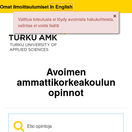
Omat ilmoittautumiset
In English
Valittua toteutusta ei löydy avoimista hakukohteista,
valintaa ei voida lisätä
Avoimen
ammattikorkeakoulun
opinnot
Etsi opintoja